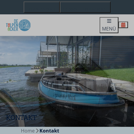
+31 (0)6 13737615
INFO@DETULPENACKER.NL
MENÜ
KONTAKT
Home
Kontakt