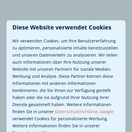
Diese Website verwendet Cookies
Wir verwenden Cookies, um Ihre Benutzererfahrung
zu optimieren, personalisierte Inhalte bereitzustellen
und unseren Datenverkehr zu analysieren. Wir teilen
auch Informationen über Ihre Nutzung unserer
Website mit unseren Partnern für soziale Medien,
SIE MÖCHTEN UNS DIREKT
Werbung und Analyse. Diese Partner können diese
KONTAKTIEREN?
Informationen mit anderen Informationen
kombinieren, die Sie ihnen zur Verfügung gestellt
Sie haben eine Frage oder eine Anmerkung? Bitte
haben oder die sie aufgrund Ihrer Nutzung ihrer
zögern Sie nicht, sich mit uns in Verbindung zu
Dienste gesammelt haben. Weitere Informationen
setzen.
finden Sie in unserer
Datenschutzrichtlinie
.
Google
Name
verwendet Cookies für personalisierte Werbung.
Weitere Informationen finden Sie in unserer