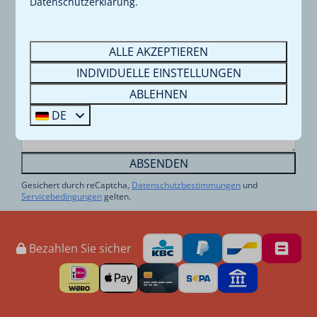
Datenschutzerklärung.
Telefon
Optional
E-Mail
ALLE AKZEPTIEREN
INDIVIDUELLE EINSTELLUNGEN
Nachricht
ABLEHNEN
DE
ABSENDEN
Gesichert durch reCaptcha,
Datenschutzbestimmungen
und
Servicebedingungen
gelten.
Bezahlen Sie sicher