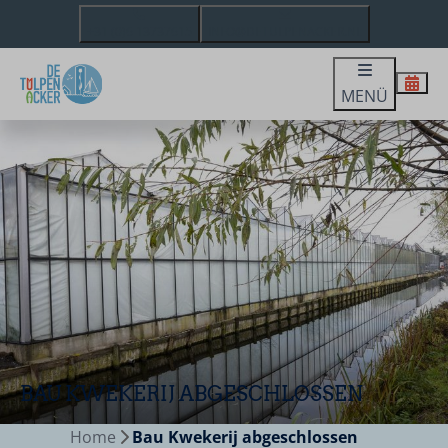
+31 (0)6 13737615
INFO@DETULPENACKER.NL
MENÜ
BAU KWEKERIJ ABGESCHLOSSEN
Home
Bau Kwekerij abgeschlossen