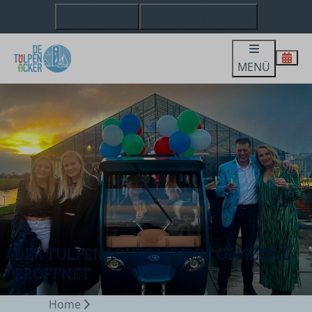
+31 (0)6 13737615
INFO@DETULPENACKER.NL
MENÜ
DER TULPENACKER WURDE OFFIZIELL
ERÖFFNET
Home